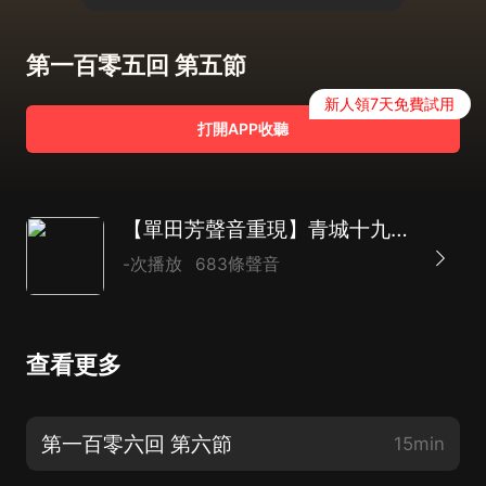
第一百零五回 第五節
新人領7天免費試用
打開APP收聽
【單田芳聲音重現】青城十九俠|《蜀山劍俠傳》姊妹篇|還珠樓主代表作|新評書
-次播放
683條聲音
查看更多
第一百零六回 第六節
15min