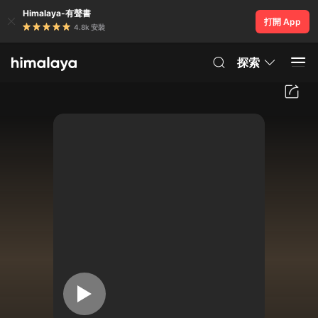
Himalaya-有聲書
打開 App
4.8k 安裝
探索