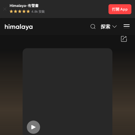
Himalaya-有聲書
打開 App
4.8k 安裝
探索