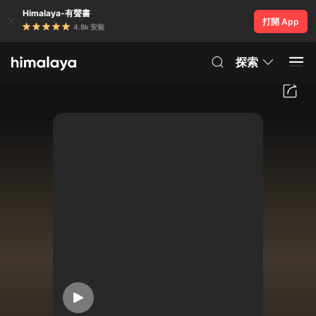
Himalaya-有聲書
打開 App
4.8k 安裝
探索