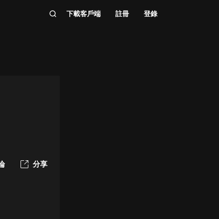
下載客戶端
註冊
登錄
論
分享