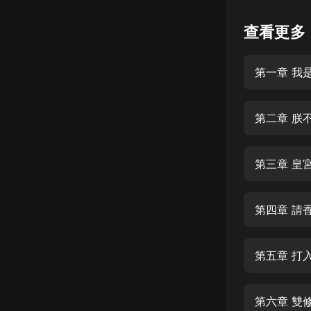
懸疑
查看更多
科幻
第一章 我
好書精講
外語
第二章 朕
耽美
認知思維
第三章 皇
人文
音樂
第四章 請
粵語
第五章 打
頭條
娛樂
第六章 雙