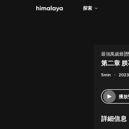
探索
全部
小說
個人成長
最強萬歲爺|
相聲評書
第二章 
兒童
5min
2023
歷史
情感治愈
播放
健康養生
商業財經
詳細信息
廣播劇