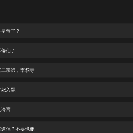
灰姑娘音樂
郭德綱於謙相聲全集
德雲社郭德綱相聲VIP
是皇帝了？
安全警長啦咘啦哆·假期篇|新篇章加
更|寶寶巴士故事
不修仙了
寶寶巴士
凡人修仙傳|楊洋主演影視原著|薑廣
濤配音多播版本
宮二宗師，李貂寺
光合積木
香妃入甕
摸金天師【第一季】（紫襟演播）
有聲的紫襟
入冷宮
無敵六皇子|爆笑穿越|無敵流皇子|安
燃領銜有聲小說
安燃
修道侶？不要也罷