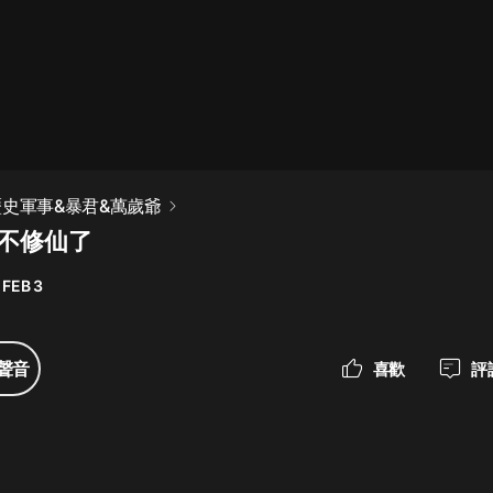
最佳女婿｜都市異能多人有聲劇｜一
種侃侃｜有聲小說
一種侃侃
米小圈上學記:一二三年級 | 暢銷出版
歷史軍事&暴君&萬歲爺
物
朕不修仙了
米小圈
 FEB 3
破壞者聯盟篇1-4季·猴子警長科學探
案記|寶寶巴士
寶寶巴士
聲音
喜歡
評
大奉打更人丨頭陀淵領銜多人有聲
劇|暢聽全集|王鶴棣、田曦薇主演影
視劇原著|賣報小郎君
頭陀淵講故事
總有這樣的歌只想一個人聽