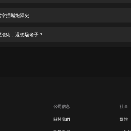
生命科學篇1-2·猴子警長科學探案記|
寶寶巴士科普
寶寶巴士
鬆拿捏嘴炮禦史
【新民間劇場】我的老千江湖｜ 有聲
的紫襟｜ 魔幻千手
屁法術，還想騙老子？
有聲的紫襟
《夜色鋼琴曲》
夜色鋼琴曲趙海洋
太荒吞天訣丨熱血玄幻丨紫襟領銜有
聲劇
有聲的紫襟
嫡女貴嫁 | 一刀蘇蘇團隊制作 | 古言
宮鬥重生爽文 多人有聲劇
公司信息
社區
一刀蘇蘇
中國大案紀實 | 每日一驚案！真實案
關於我們
媒體
件恐怖刑偵尚文
大舌頭尚文