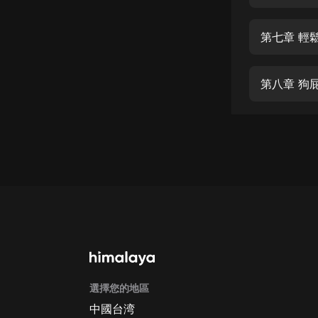
經典名著
人物傳記
第七章 輕
電影
生活
第八章 狗
英語
日語
課程
少兒教育
二次元
教育培訓
IT科技
選擇您的地區
汽車
中國台湾