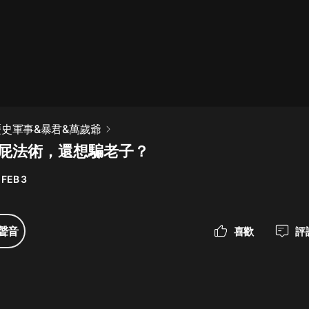
最佳女婿｜都市異能多人有聲劇｜一
種侃侃｜有聲小說
一種侃侃
米小圈上學記:一二三年級 | 暢銷出版
歷史軍事&暴君&萬歲爺
物
狗屁法術，還想騙老子？
米小圈
 FEB 3
破壞者聯盟篇1-4季·猴子警長科學探
案記|寶寶巴士
寶寶巴士
聲音
喜歡
評
大奉打更人丨頭陀淵領銜多人有聲
劇|暢聽全集|王鶴棣、田曦薇主演影
視劇原著|賣報小郎君
頭陀淵講故事
總有這樣的歌只想一個人聽