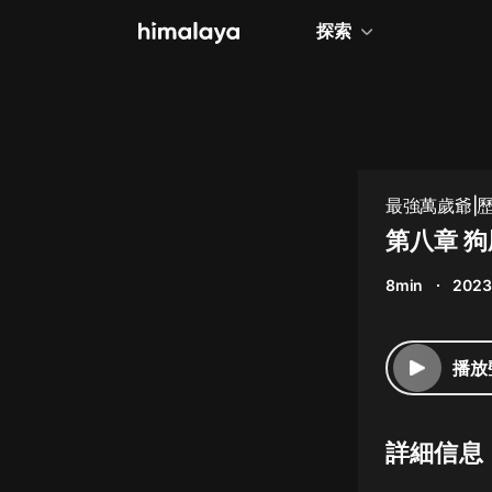
探索
全部
小說
個人成長
最強萬歲爺|
相聲評書
第八章 
兒童
8min
2023
歷史
情感治愈
播放
健康養生
商業財經
詳細信息
廣播劇