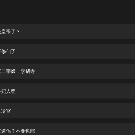
灰姑娘音樂
郭德綱於謙相聲全集
德雲社郭德綱相聲VIP
是皇帝了？
安全警長啦咘啦哆·假期篇|新篇章加
更|寶寶巴士故事
不修仙了
寶寶巴士
凡人修仙傳|楊洋主演影視原著|薑廣
濤配音多播版本
宮二宗師，李貂寺
光合積木
香妃入甕
摸金天師【第一季】（紫襟演播）
有聲的紫襟
入冷宮
無敵六皇子|爆笑穿越|無敵流皇子|安
燃領銜有聲小說
安燃
修道侶？不要也罷