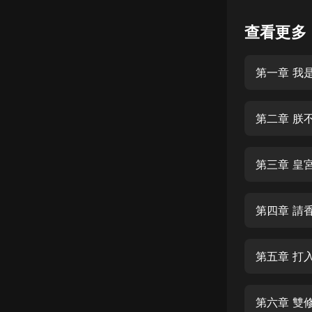
懸疑
查看更多
科幻
第一章 我
好書精講
外語
第二章 朕
耽美
認知思維
第三章 皇
人文
音樂
第四章 請
粵語
第五章 打
頭條
娛樂
第六章 雙