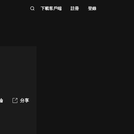
下載客戶端
註冊
登錄
論
分享