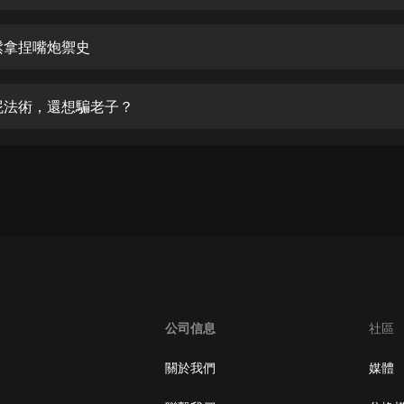
生命科學篇1-2·猴子警長科學探案記|
寶寶巴士科普
寶寶巴士
鬆拿捏嘴炮禦史
【新民間劇場】我的老千江湖｜ 有聲
的紫襟｜ 魔幻千手
屁法術，還想騙老子？
有聲的紫襟
《夜色鋼琴曲》
夜色鋼琴曲趙海洋
太荒吞天訣丨熱血玄幻丨紫襟領銜有
聲劇
有聲的紫襟
嫡女貴嫁 | 一刀蘇蘇團隊制作 | 古言
宮鬥重生爽文 多人有聲劇
公司信息
社區
一刀蘇蘇
中國大案紀實 | 每日一驚案！真實案
關於我們
媒體
件恐怖刑偵尚文
大舌頭尚文