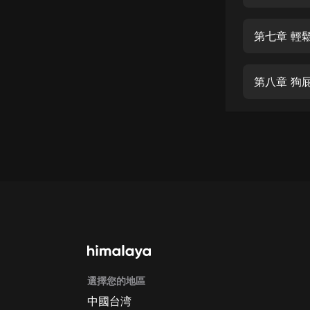
經典名著
人物傳記
第七章 輕
電影
生活
第八章 狗
英語
日語
課程
少兒教育
二次元
教育培訓
IT科技
選擇您的地區
汽車
中國台湾