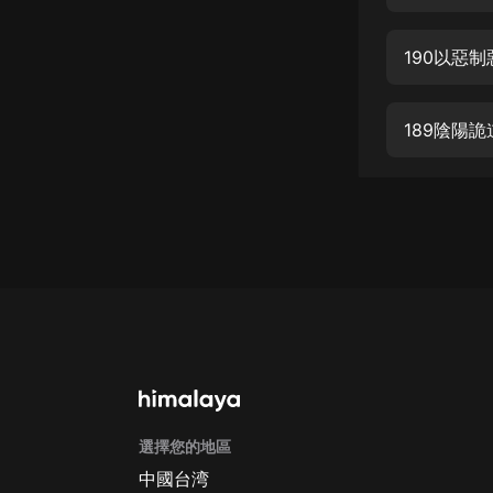
經典名著
人物傳記
190以惡制
電影
生活
189陰陽詭
英語
日語
課程
少兒教育
二次元
教育培訓
IT科技
選擇您的地區
汽車
中國台湾