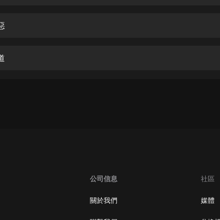
生命科學篇1-2·猴子警長科學探案記|
寶寶巴士科普
寶寶巴士
惡
【新民間劇場】我的老千江湖｜ 有聲
的紫襟｜ 魔幻千手
道
有聲的紫襟
《夜色鋼琴曲》
夜色鋼琴曲趙海洋
太荒吞天訣丨熱血玄幻丨紫襟領銜有
聲劇
有聲的紫襟
嫡女貴嫁 | 一刀蘇蘇團隊制作 | 古言
宮鬥重生爽文 多人有聲劇
公司信息
社區
一刀蘇蘇
中國大案紀實 | 每日一驚案！真實案
關於我們
媒體
件恐怖刑偵尚文
大舌頭尚文