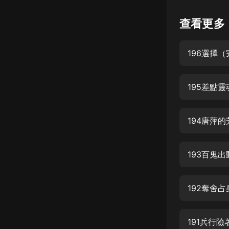
懸疑
查看更多
科幻
196選擇
好書精講
外語
195差點
耽美
認知思維
194唐萍
人文
音樂
193百鬼出
粵語
192奪舍占
頭條
娛樂
191兵行險