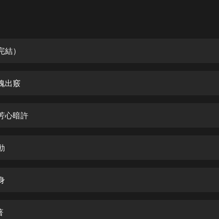
灰姑娘音樂
郭德綱於謙相聲全集
德雲社郭德綱相聲VIP
（完結）
安全警長啦咘啦哆·假期篇|新篇章加
更|寶寶巴士故事
靈魂出竅
寶寶巴士
凡人修仙傳|楊洋主演影視原著|薑廣
濤配音多播版本
的芳心暗許
光合積木
動
摸金天師【第一季】（紫襟演播）
有聲的紫襟
身
無敵六皇子|爆笑穿越|無敵流皇子|安
燃領銜有聲小說
安燃
著