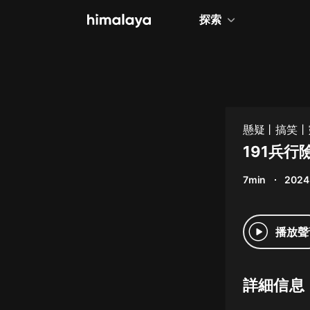
探索
全部
小說
個人成長
懸疑丨搞笑丨
相聲評書
191兵行
兒童
7min
2024
歷史
情感治愈
播放聲
健康養生
商業財經
詳細信息
廣播劇