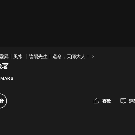
最佳女婿｜都市異能多人有聲劇｜一
種侃侃｜有聲小說
一種侃侃
米小圈上學記:一二三年級 | 暢銷出版
靈異丨風水 丨陰陽先生丨遵命，天師大人！
物
險著
米小圈
 MAR 6
破壞者聯盟篇1-4季·猴子警長科學探
案記|寶寶巴士
寶寶巴士
音
喜歡
評
大奉打更人丨頭陀淵領銜多人有聲
劇|暢聽全集|王鶴棣、田曦薇主演影
視劇原著|賣報小郎君
頭陀淵講故事
總有這樣的歌只想一個人聽