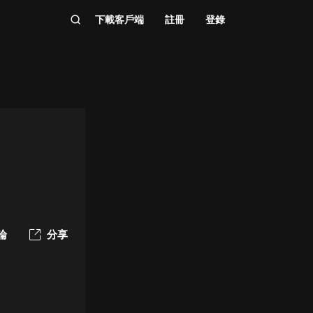
下載客戶端
註冊
登錄
論
分享