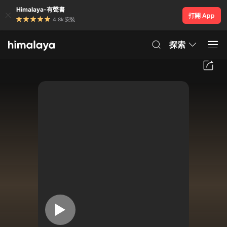
Himalaya-有聲書
打開 App
4.8k 安裝
探索