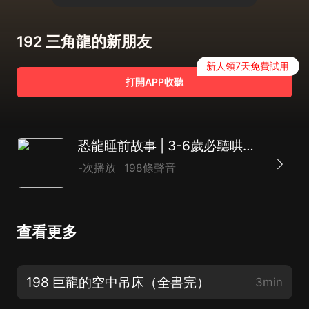
192 三角龍的新朋友
新人領7天免費試用
打開APP收聽
恐龍睡前故事 | 3-6歲必聽哄睡故事
-次播放
198條聲音
查看更多
198 巨龍的空中吊床（全書完）
3min