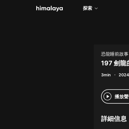
探索
全部
小說
個人成長
恐龍睡前故事 
相聲評書
197 劍
兒童
3min
2024
歷史
情感治愈
播放聲
健康養生
商業財經
詳細信息
廣播劇