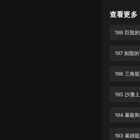
懸疑
查看更多
科幻
198 巨
好書精講
外語
197 劍龍
耽美
認知思維
196 三角
人文
音樂
195 沙灘
粵語
194 暴龍
頭條
娛樂
193 暴踏