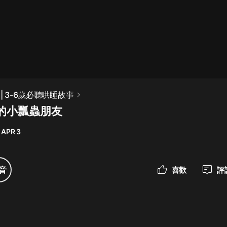
最佳女婿｜都市異能多人有聲劇｜一
種侃侃｜有聲小說
一種侃侃
米小圈上學記:一二三年級 | 暢銷出版
| 3-6歲必聽哄睡故事
物
龍的小瓢蟲朋友
米小圈
 APR 3
破壞者聯盟篇1-4季·猴子警長科學探
案記|寶寶巴士
寶寶巴士
音
喜歡
評
大奉打更人丨頭陀淵領銜多人有聲
劇|暢聽全集|王鶴棣、田曦薇主演影
視劇原著|賣報小郎君
頭陀淵講故事
總有這樣的歌只想一個人聽