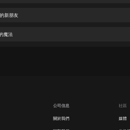
生命科學篇1-2·猴子警長科學探案記|
寶寶巴士科普
寶寶巴士
龍的新朋友
【新民間劇場】我的老千江湖｜ 有聲
的紫襟｜ 魔幻千手
淋的魔法
有聲的紫襟
《夜色鋼琴曲》
夜色鋼琴曲趙海洋
太荒吞天訣丨熱血玄幻丨紫襟領銜有
聲劇
有聲的紫襟
嫡女貴嫁 | 一刀蘇蘇團隊制作 | 古言
宮鬥重生爽文 多人有聲劇
公司信息
社區
一刀蘇蘇
中國大案紀實 | 每日一驚案！真實案
關於我們
媒體
件恐怖刑偵尚文
大舌頭尚文