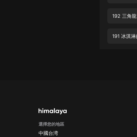
經典名著
人物傳記
192 三角
電影
生活
191 冰淇
英語
日語
課程
少兒教育
二次元
教育培訓
IT科技
選擇您的地區
汽車
中國台湾