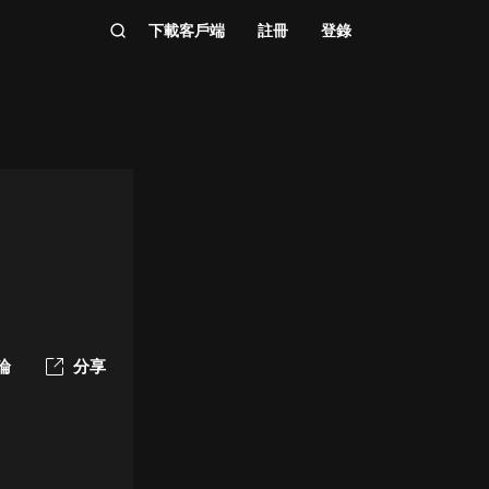
下載客戶端
註冊
登錄
論
分享