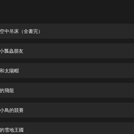
灰姑娘音樂
郭德綱於謙相聲全集
德雲社郭德綱相聲VIP
龍的空中吊床（全書完）
安全警長啦咘啦哆·假期篇|新篇章加
更|寶寶巴士故事
的小瓢蟲朋友
寶寶巴士
凡人修仙傳|楊洋主演影視原著|薑廣
濤配音多播版本
龍和太陽帽
光合積木
上的飛龍
摸金天師【第一季】（紫襟演播）
有聲的紫襟
和小鳥的競賽
無敵六皇子|爆笑穿越|無敵流皇子|安
燃領銜有聲小說
安燃
龍的雪地王國