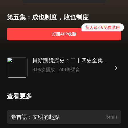
第五集：成也制度，敗也制度
新人領7天免費試用
打開APP收聽
貝斯凱說歷史：二十四史全集|五千年文化傳承|以史為鑒
6.9k次播放
749條聲音
查看更多
卷首語：文明的起點
5min