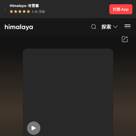
Himalaya-有聲書
打開 App
4.8k 安裝
探索