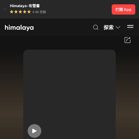
Himalaya-有聲書
打開 App
4.8k 安裝
探索