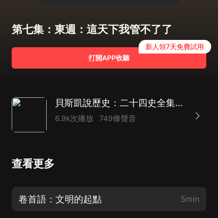
第七集：東週：這天下我管不了了
新人領7天免費試用
打開APP收聽
貝斯凱說歷史：二十四史全集|五千年文化傳承|以史為鑒
6.9k次播放
749條聲音
查看更多
卷首語：文明的起點
5min