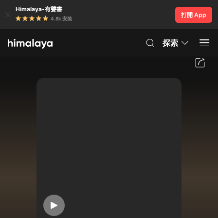
Himalaya-有聲書
打開 App
4.8k 安裝
探索