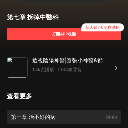
第七章 拆掉中醫科
新人領7天免費試用
打開APP收聽
透視陰陽神醫|囂張小神醫&都市之王|AI電子書
1.3k次播放
1034條聲音
查看更多
第一章 治不好的病
8min