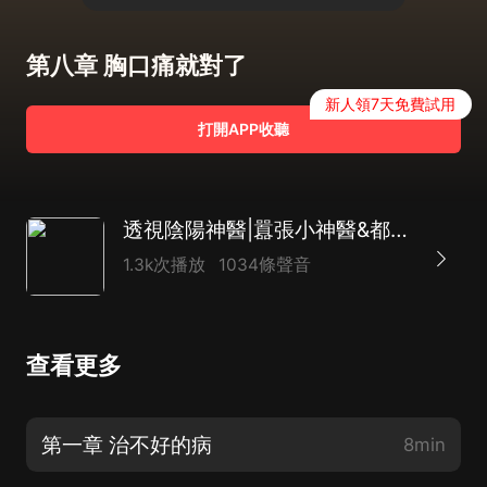
第八章 胸口痛就對了
新人領7天免費試用
打開APP收聽
透視陰陽神醫|囂張小神醫&都市之王|AI電子書
1.3k次播放
1034條聲音
查看更多
第一章 治不好的病
8min