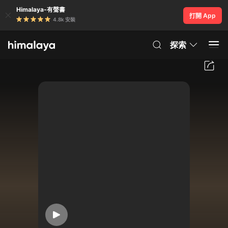
Himalaya-有聲書
打開 App
4.8k 安裝
探索