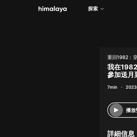
探索
全部
小說
個人成長
重回1982：
相聲評書
我在1982
參加送月
兒童
7min
2023
歷史
情感治愈
播放
健康養生
商業財經
詳細信息
廣播劇