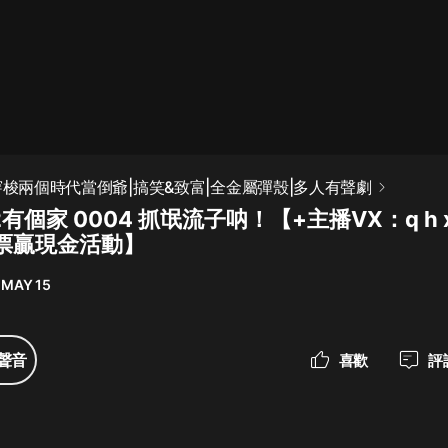
最佳女婿｜都市異能多人有聲劇｜一
種侃侃｜有聲小說
一種侃侃
米小圈上學記:一二三年級 | 暢銷出版
穿梭兩個時代當倒爺|搞笑&致富|全金屬彈殼|多人有聲劇
物
有個家 0004 抓氓流子呐！【+主播VX：q h x 
米小圈
票贏現金活動】
破壞者聯盟篇1-4季·猴子警長科學探
案記|寶寶巴士
 MAY 15
寶寶巴士
大奉打更人丨頭陀淵領銜多人有聲
聲音
喜歡
評
劇|暢聽全集|王鶴棣、田曦薇主演影
視劇原著|賣報小郎君
頭陀淵講故事
總有這樣的歌只想一個人聽