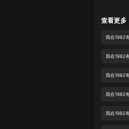
懸疑
查看更多
科幻
好書精講
我在1982
外語
耽美
認知思維
人文
音樂
粵語
頭條
娛樂