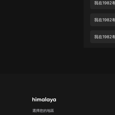
經典名著
我在198
人物傳記
我在198
電影
生活
我在1982
英語
日語
課程
少兒教育
二次元
教育培訓
IT科技
汽車
選擇您的地區