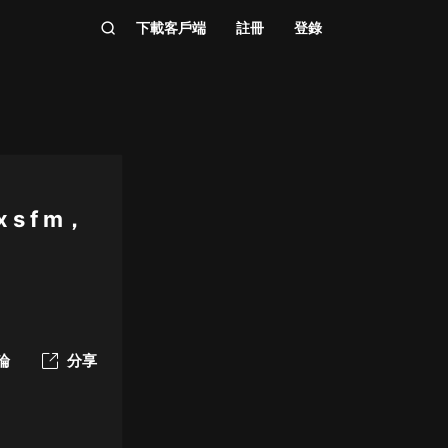
下載客戶端
註冊
登錄
s f m，
論
分享