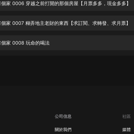
生命科學篇1-2·猴子警長科學探案記|
2有個家 0006 穿越之前打開的那個房屋【月票多多，現金多多】
寶寶巴士科普
寶寶巴士
2有個家 0007 糊弄地主老財的東西【求訂閱、求轉發、求月票】
【新民間劇場】我的老千江湖｜ 有聲
的紫襟｜ 魔幻千手
有聲的紫襟
有個家 0008 玩命的喝法
《夜色鋼琴曲》
夜色鋼琴曲趙海洋
太荒吞天訣丨熱血玄幻丨紫襟領銜有
聲劇
有聲的紫襟
嫡女貴嫁 | 一刀蘇蘇團隊制作 | 古言
宮鬥重生爽文 多人有聲劇
一刀蘇蘇
公司信息
社區
中國大案紀實 | 每日一驚案！真實案
件恐怖刑偵尚文
關於我們
媒體
大舌頭尚文