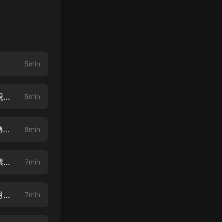
5min
我在1982有個家 0002 綠色鑰匙【+主播VX：q h x s f m，參加送月票贏現金活動】
5min
我在1982有個家 0003 門一開一閉，四十年過去【求評論、點讚、月票、轉發】
8min
我在1982有個家 0004 抓氓流子呐！【+主播VX：q h x s f m，參加送月票贏現金活動】
7min
我在1982有個家 0005 四十年前的故鄉【+主播VX：q h x s f m，參加送月票贏現金活動】
7min