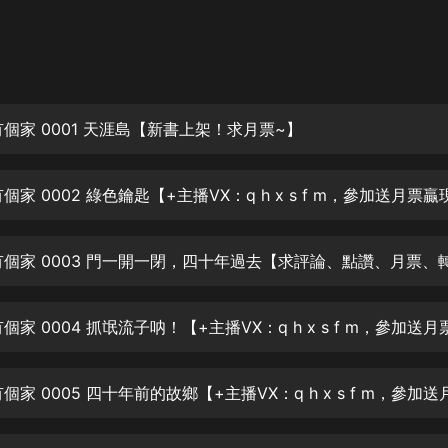
灰姑娘音樂
郭德綱於謙相聲全集
德雲社郭德綱相聲VIP
有個家 0001 天涯島【新書上架！求月票~】
安全警長啦咘啦哆·假期篇|新篇章加
更|寶寶巴士故事
寶寶巴士
凡人修仙傳|楊洋主演影視原著|薑廣
濤配音多播版本
光合積木
摸金天師【第一季】（紫襟演播）
有聲的紫襟
無敵六皇子|爆笑穿越|無敵流皇子|安
燃領銜有聲小說
安燃