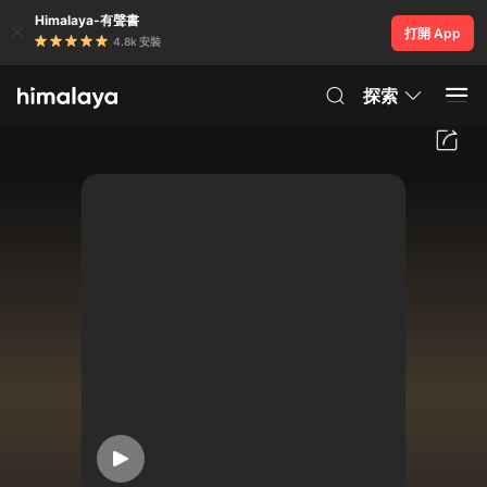
Himalaya-有聲書
打開 App
4.8k 安裝
探索