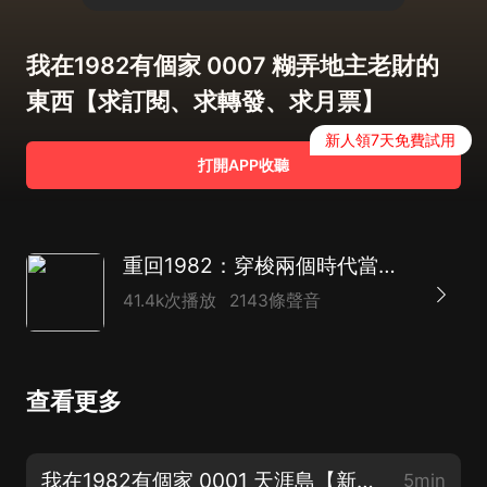
我在1982有個家 0007 糊弄地主老財的
東西【求訂閱、求轉發、求月票】
新人領7天免費試用
打開APP收聽
重回1982：穿梭兩個時代當倒爺|搞笑&致富|全金屬彈殼|多人有聲劇
41.4k次播放
2143條聲音
查看更多
我在1982有個家 0001 天涯島【新書上架！求月票~】
5min