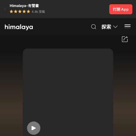
Himalaya-有聲書
打開 App
4.8k 安裝
探索