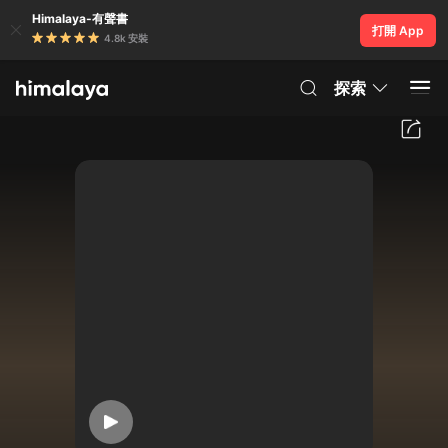
Himalaya-有聲書
打開 App
4.8k 安裝
探索