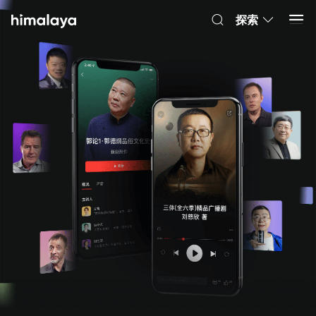
Himalaya-有聲書
打開 App
4.8k 安裝
探索