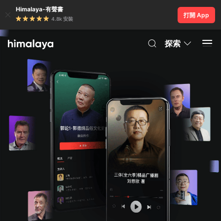
Himalaya-有聲書
打開 App
4.8k 安裝
探索