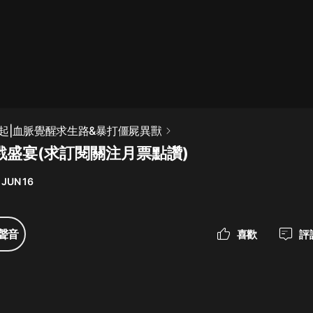
最佳女婿｜都市異能多人有聲劇｜一
種侃侃｜有聲小說
一種侃侃
米小圈上學記:一二三年級 | 暢銷出版
起|血脈覺醒求生路&暴打僵屍異獸
物
戮盛宴(求訂閱關注月票點讚)
米小圈
 JUN 16
破壞者聯盟篇1-4季·猴子警長科學探
案記|寶寶巴士
寶寶巴士
聲音
喜歡
評
大奉打更人丨頭陀淵領銜多人有聲
劇|暢聽全集|王鶴棣、田曦薇主演影
視劇原著|賣報小郎君
頭陀淵講故事
總有這樣的歌只想一個人聽