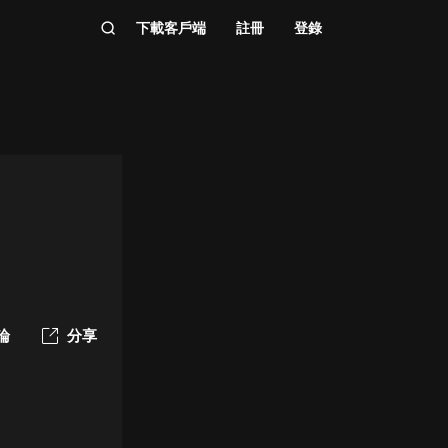
下載客戶端
註冊
登錄
論
分享