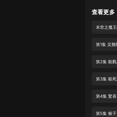
懸疑
查看更多
科幻
末世之魔王
好書精講
外語
第1集 災
耽美
認知思維
第2集 殺
人文
音樂
第3集 殺
粵語
第4集 驚
頭條
娛樂
第5集 猴