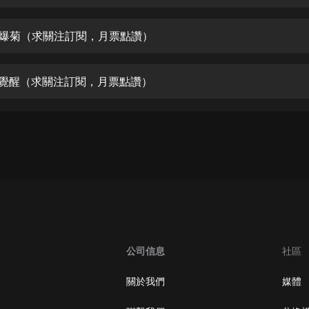
生命科學篇1-2·猴子警長科學探案記|
寶寶巴士科普
寶寶巴士
次爆菊（求關注訂閱，月票點讚）
【新民間劇場】我的老千江湖｜ 有聲
的紫襟｜ 魔幻千手
脈覺醒（求關注訂閱，月票點讚）
有聲的紫襟
《夜色鋼琴曲》
夜色鋼琴曲趙海洋
太荒吞天訣丨熱血玄幻丨紫襟領銜有
聲劇
有聲的紫襟
嫡女貴嫁 | 一刀蘇蘇團隊制作 | 古言
宮鬥重生爽文 多人有聲劇
公司信息
社區
一刀蘇蘇
中國大案紀實 | 每日一驚案！真實案
關於我們
媒體
件恐怖刑偵尚文
大舌頭尚文