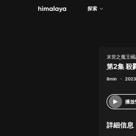
探索
全部
小說
個人成長
末世之魔王崛
相聲評書
第2集 殺
兒童
8min
2023
歷史
情感治愈
播放
健康養生
商業財經
詳細信息
廣播劇