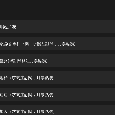
灰姑娘音樂
郭德綱於謙相聲全集
德雲社郭德綱相聲VIP
崛起片花
安全警長啦咘啦哆·假期篇|新篇章加
更|寶寶巴士故事
難降臨(新專輯上架，求關注訂閱，月票點讚)
寶寶巴士
凡人修仙傳|楊洋主演影視原著|薑廣
濤配音多播版本
戮盛宴(求訂閱關注月票點讚)
光合積木
死地精（求關注訂閱，月票點讚）
摸金天師【第一季】（紫襟演播）
有聲的紫襟
喜連連（求關注訂閱，月票點讚）
無敵六皇子|爆笑穿越|無敵流皇子|安
燃領銜有聲小說
安燃
子加入（求關注訂閱，月票點讚）