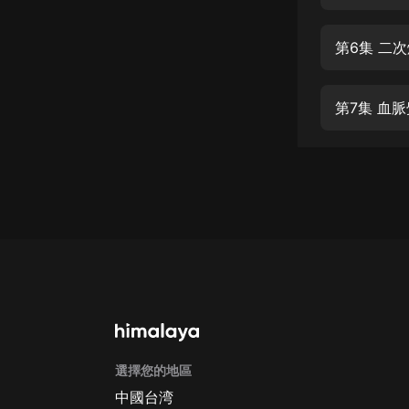
經典名著
人物傳記
第6集 二
電影
生活
第7集 血
英語
日語
課程
少兒教育
二次元
教育培訓
IT科技
選擇您的地區
汽車
中國台湾