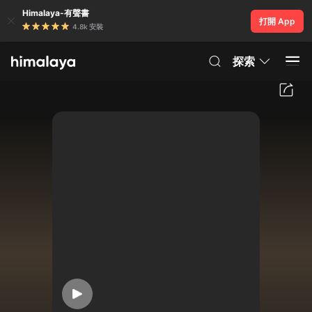
Himalaya-有聲書
打開 App
4.8k 安裝
探索