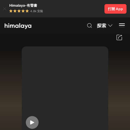
Himalaya-有聲書
打開 App
4.8k 安裝
探索