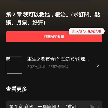
第 2 章 我可以救她，根治_（求訂閱、點
讚、月票、好評）
新人領7天免費試用
打開APP收聽
重生之都市青帝|玄幻異能|煉丹修仙|玩轉都
302次播放
1657條聲音
查看更多
第 1 章 廢物，一群廢物！_（求訂閱、點讚、月票、好評）
6min