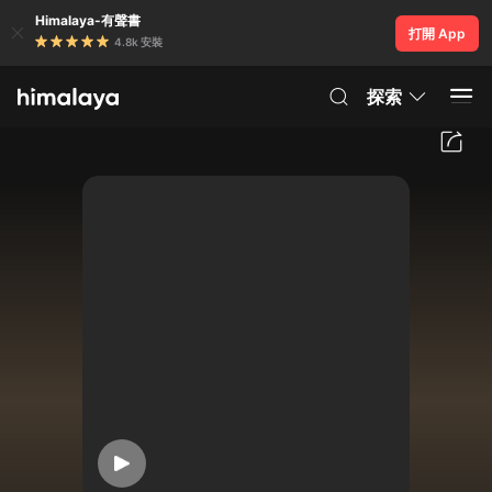
Himalaya-有聲書
打開 App
4.8k 安裝
探索