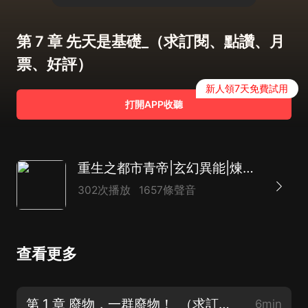
第 7 章 先天是基礎_（求訂閱、點讚、月
票、好評）
新人領7天免費試用
打開APP收聽
重生之都市青帝|玄幻異能|煉丹修仙|玩轉都
302次播放
1657條聲音
查看更多
第 1 章 廢物，一群廢物！_（求訂閱、點讚、月票、好評）
6min