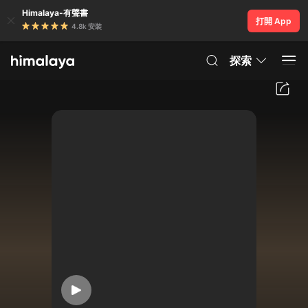
Himalaya-有聲書
打開 App
4.8k 安裝
探索