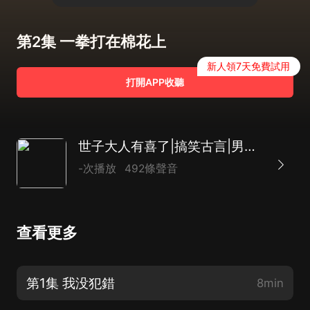
第2集 一拳打在棉花上
新人領7天免費試用
打開APP收聽
世子大人有喜了|搞笑古言|男女互換|AI多播
-次播放
492條聲音
查看更多
第1集 我没犯錯
8min