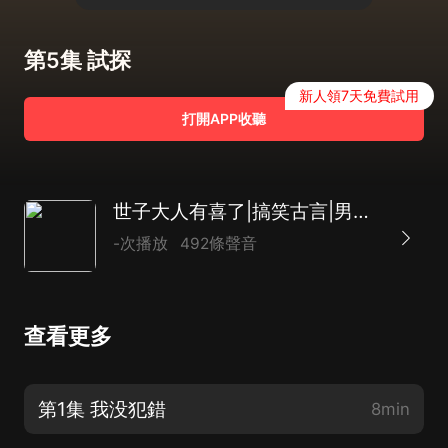
第5集 試探
新人領7天免費試用
打開APP收聽
世子大人有喜了|搞笑古言|男女互換|AI多播
-次播放
492條聲音
查看更多
第1集 我没犯錯
8min