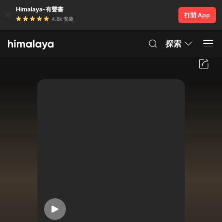
Himalaya-有聲書
打開 App
4.8k 安裝
探索