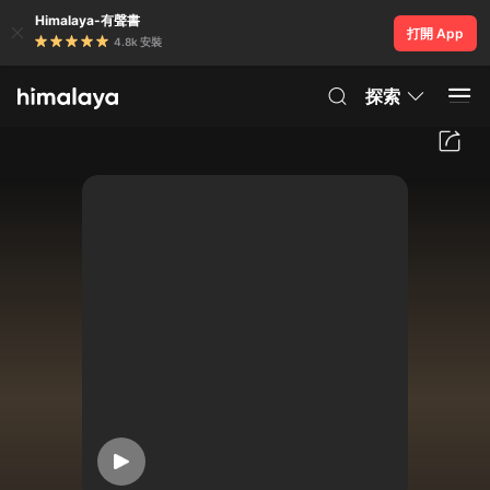
Himalaya-有聲書
打開 App
4.8k 安裝
探索