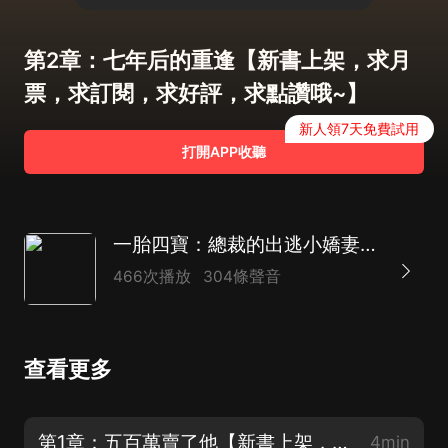
第2章：七年后的重逢【新書上架，求月
票，求訂閱，求好評，求點讚哦~】
新人領7天免費試用
打開APP收聽
一胎四寶：總裁的出逃小嬌妻|浪漫言情|霸道總裁|都市生活|萌娃|AI多播
466次播放
304條聲音
查看更多
第1章：五百萬賣了他【新書上架，求月票，求訂閱，求好評，求點讚哦~】
4min