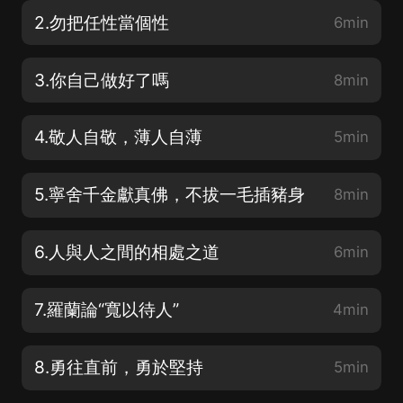
2.勿把任性當個性
6min
3.你自己做好了嗎
8min
4.敬人自敬，薄人自薄
5min
5.寧舍千金獻真佛，不拔一毛插豬身
8min
6.人與人之間的相處之道
6min
7.羅蘭論“寬以待人”
4min
8.勇往直前，勇於堅持
5min