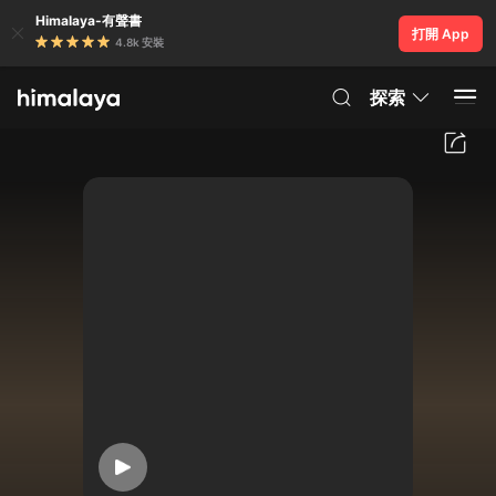
Himalaya-有聲書
打開 App
4.8k 安裝
探索