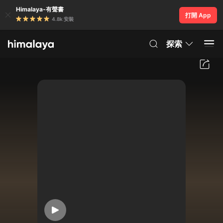
Himalaya-有聲書
打開 App
4.8k 安裝
探索