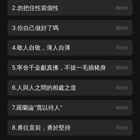
2.勿把任性當個性
6min
3.你自己做好了嗎
8min
4.敬人自敬，薄人自薄
5min
5.寧舍千金獻真佛，不拔一毛插豬身
8min
6.人與人之間的相處之道
6min
7.羅蘭論“寬以待人”
4min
8.勇往直前，勇於堅持
5min