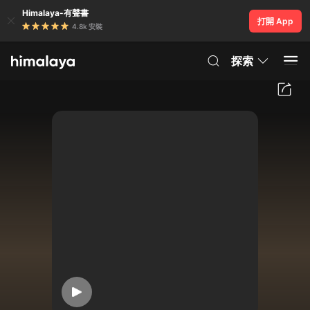
Himalaya-有聲書
打開 App
4.8k 安裝
探索