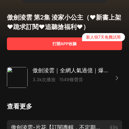
傲劍淩雲 第2集 淩家小公主（❤新書上架
❤跪求訂閱❤追聽搶福利❤）
新人領7天免費試用
打開APP收聽
傲劍淩雲｜全網人氣過億｜爆款仙俠｜熱血爽文｜多播
3.3k次播放
1549條聲音
查看更多
傲劍淩雲-片花【訂閱專輯，不定期抽會員哦】
49s