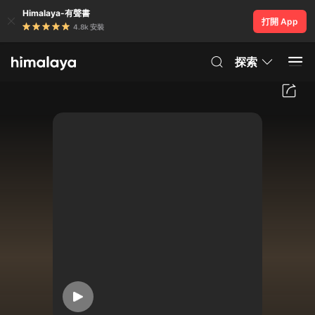
Himalaya-有聲書
打開 App
4.8k 安裝
探索