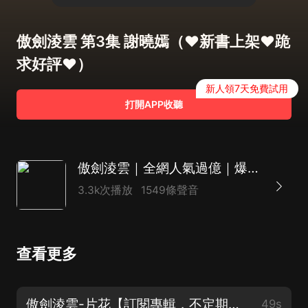
傲劍淩雲 第3集 謝曉嫣（❤新書上架❤跪
求好評❤）
新人領7天免費試用
打開APP收聽
傲劍淩雲｜全網人氣過億｜爆款仙俠｜熱血爽文｜多播
3.3k次播放
1549條聲音
查看更多
傲劍淩雲-片花【訂閱專輯，不定期抽會員哦】
49s