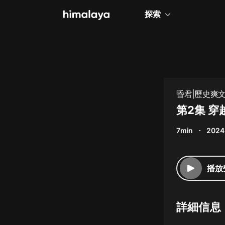
探索
全部
小說
個人成長
昏君|歷史爽文
相聲評書
第2集 穿
兒童
7min
2024
歷史
情感治愈
播放
健康養生
商業財經
詳細信息
廣播劇