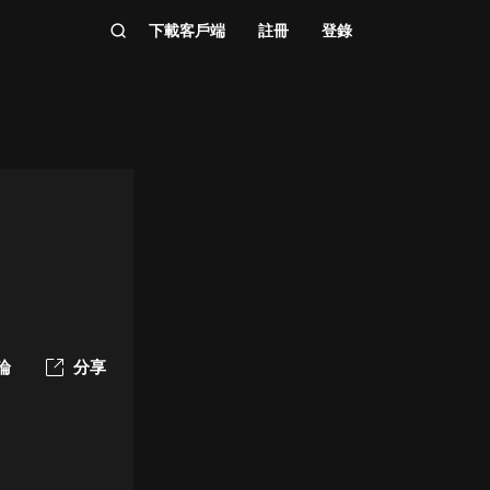
下載客戶端
註冊
登錄
論
分享