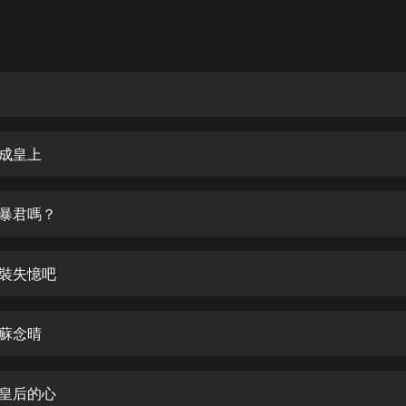
灰姑娘音樂
郭德綱於謙相聲全集
德雲社郭德綱相聲VIP
安全警長啦咘啦哆·假期篇|新篇章加
更|寶寶巴士故事
越成皇上
寶寶巴士
凡人修仙傳|楊洋主演影視原著|薑廣
濤配音多播版本
是暴君嗎？
光合積木
是裝失憶吧
摸金天師【第一季】（紫襟演播）
有聲的紫襟
后蘇念晴
無敵六皇子|爆笑穿越|無敵流皇子|安
燃領銜有聲小說
安燃
獲皇后的心