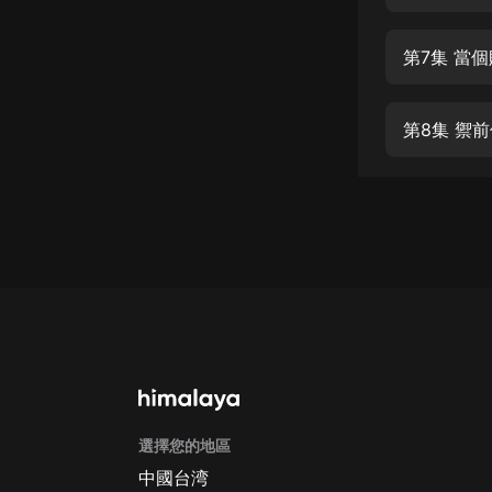
經典名著
人物傳記
第7集 當
電影
生活
第8集 禦
英語
日語
課程
少兒教育
二次元
教育培訓
IT科技
選擇您的地區
汽車
中國台湾