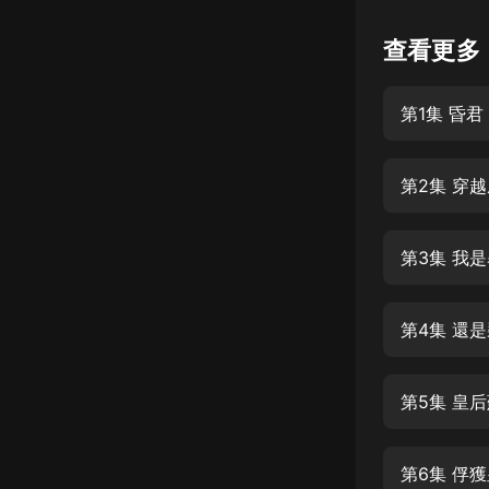
懸疑
查看更多
科幻
第1集 昏君
好書精講
外語
第2集 穿
耽美
認知思維
第3集 我
人文
音樂
第4集 還
粵語
第5集 皇
頭條
娛樂
第6集 俘