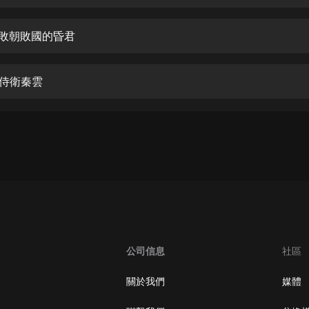
生命科學篇1-2·猴子警長科學探案記|
寶寶巴士科普
寶寶巴士
個敗朝敗國的昏君
【新民間劇場】我的老千江湖｜ 有聲
的紫襟｜ 魔幻千手
前侍衛秦雲
有聲的紫襟
《夜色鋼琴曲》
夜色鋼琴曲趙海洋
太荒吞天訣丨熱血玄幻丨紫襟領銜有
聲劇
有聲的紫襟
嫡女貴嫁 | 一刀蘇蘇團隊制作 | 古言
宮鬥重生爽文 多人有聲劇
公司信息
社區
一刀蘇蘇
中國大案紀實 | 每日一驚案！真實案
關於我們
媒體
件恐怖刑偵尚文
大舌頭尚文