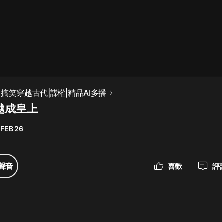
最佳女婿｜都市異能多人有聲劇｜一
種侃侃｜有聲小說
一種侃侃
米小圈上學記:一二三年級 | 暢銷出版
搞笑穿越古代|謀權|精品AI多播
物
越成皇上
米小圈
 FEB 26
破壞者聯盟篇1-4季·猴子警長科學探
案記|寶寶巴士
寶寶巴士
聲音
喜歡
評
大奉打更人丨頭陀淵領銜多人有聲
劇|暢聽全集|王鶴棣、田曦薇主演影
視劇原著|賣報小郎君
頭陀淵講故事
總有這樣的歌只想一個人聽