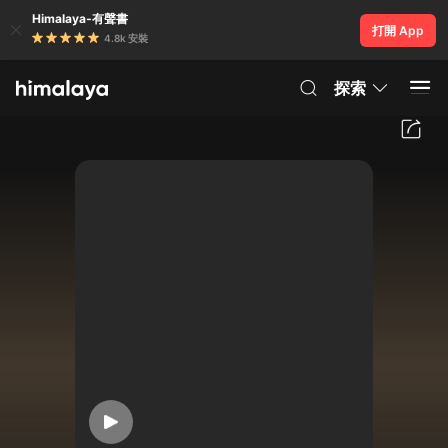
Himalaya-有聲書
打開 App
4.8k 安裝
探索