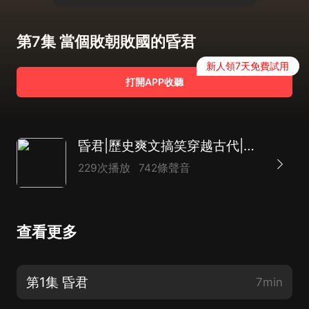
第7集 當個敗朝敗國的昏君
新人領7天免費試用
打開APP收聽
昏君|歷史爽文搞笑穿越古代|謀權|精品AI多播
229次播放
742條聲音
查看更多
第1集 昏君
7min