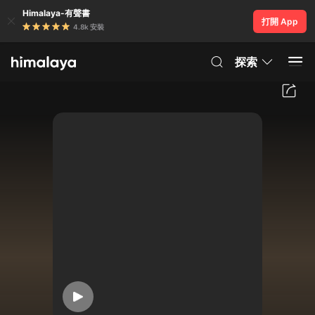
Himalaya-有聲書
打開 App
4.8k 安裝
探索