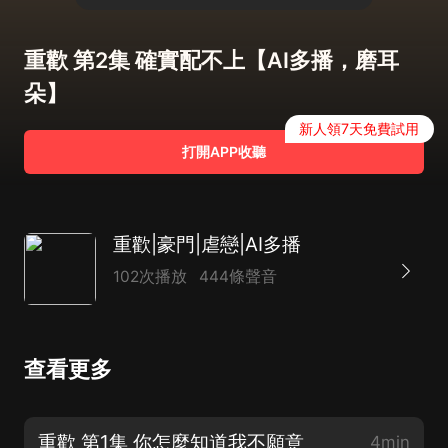
重歡 第2集 確實配不上【AI多播，磨耳
朵】
新人領7天免費試用
打開APP收聽
重歡|豪門|虐戀|AI多播
102次播放
444條聲音
查看更多
重歡 第1集 你怎麼知道我不願意
4min