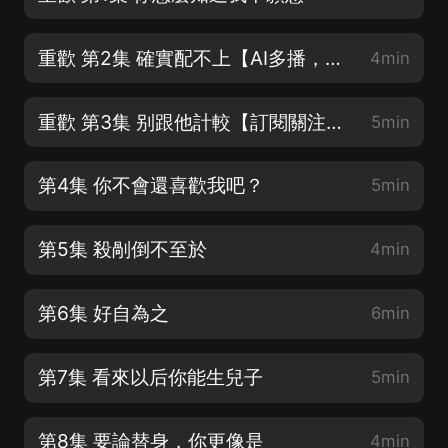
重歡 第2集 確實配不上【AI多播，磨耳朵】
4min
重歡 第3集 别跟他計較【訂閱關注評論有獎】
5min
第4集 你不會還喜歡我吧？
5min
第5集 殺剮倒不至於
4min
第6集 好自為之
6min
第7集 看來以后你能生兒子
5min
第8集 要論替身，你更像是
4min