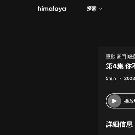
探索
全部
小說
個人成長
重歡|豪門|虐戀
相聲評書
第4集 
兒童
5min
2023
歷史
情感治愈
播放
健康養生
商業財經
詳細信息
廣播劇