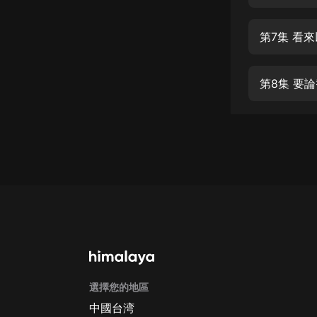
經典名著
人物傳記
第7集 看
電影
生活
第8集 要
英語
日語
課程
少兒教育
二次元
教育培訓
IT科技
選擇您的地區
汽車
中國台湾