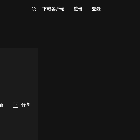
下載客戶端
註冊
登錄
論
分享