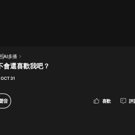
最佳女婿｜都市異能多人有聲劇｜一
種侃侃｜有聲小說
一種侃侃
米小圈上學記:一二三年級 | 暢銷出版
|AI多播
物
你不會還喜歡我吧？
米小圈
 OCT 31
破壞者聯盟篇1-4季·猴子警長科學探
案記|寶寶巴士
寶寶巴士
聲音
喜歡
評
大奉打更人丨頭陀淵領銜多人有聲
劇|暢聽全集|王鶴棣、田曦薇主演影
視劇原著|賣報小郎君
頭陀淵講故事
總有這樣的歌只想一個人聽