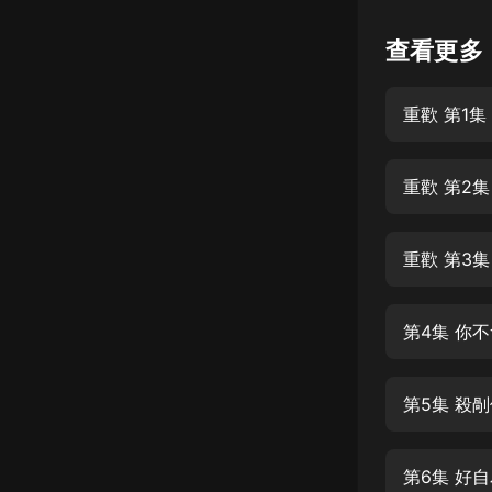
懸疑
查看更多
科幻
重歡 第1
好書精講
外語
重歡 第2
耽美
認知思維
重歡 第3
人文
音樂
第4集 你
粵語
第5集 殺
頭條
娛樂
第6集 好