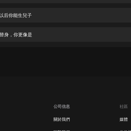
生命科學篇1-2·猴子警長科學探案記|
寶寶巴士科普
寶寶巴士
來以后你能生兒子
【新民間劇場】我的老千江湖｜ 有聲
的紫襟｜ 魔幻千手
論替身，你更像是
有聲的紫襟
《夜色鋼琴曲》
夜色鋼琴曲趙海洋
太荒吞天訣丨熱血玄幻丨紫襟領銜有
聲劇
有聲的紫襟
嫡女貴嫁 | 一刀蘇蘇團隊制作 | 古言
宮鬥重生爽文 多人有聲劇
公司信息
社區
一刀蘇蘇
中國大案紀實 | 每日一驚案！真實案
關於我們
媒體
件恐怖刑偵尚文
大舌頭尚文