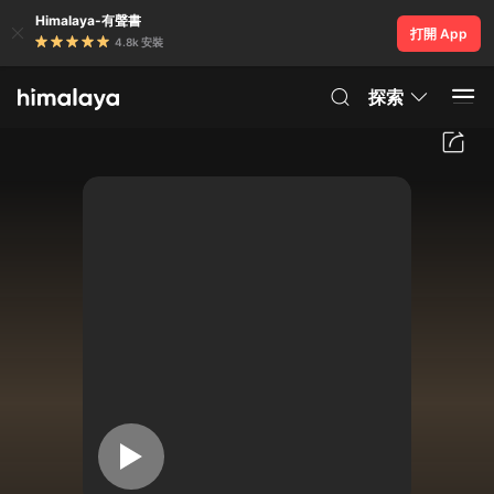
Himalaya-有聲書
打開 App
4.8k 安裝
探索