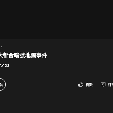
最佳女婿｜都市異能多人有聲劇｜一
種侃侃｜有聲小說
一種侃侃
米小圈上學記:一二三年級 | 暢銷出版
物
 大都會暗號地圖事件
米小圈
AY 23
破壞者聯盟篇1-4季·猴子警長科學探
案記|寶寶巴士
寶寶巴士
音
喜歡
評
大奉打更人丨頭陀淵領銜多人有聲
劇|暢聽全集|王鶴棣、田曦薇主演影
視劇原著|賣報小郎君
頭陀淵講故事
總有這樣的歌只想一個人聽