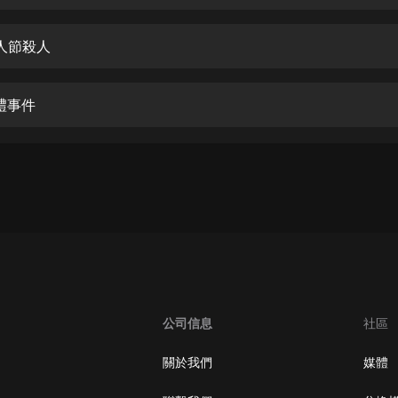
生命科學篇1-2·猴子警長科學探案記|
寶寶巴士科普
寶寶巴士
人節殺人
【新民間劇場】我的老千江湖｜ 有聲
的紫襟｜ 魔幻千手
禮事件
有聲的紫襟
《夜色鋼琴曲》
夜色鋼琴曲趙海洋
太荒吞天訣丨熱血玄幻丨紫襟領銜有
聲劇
有聲的紫襟
嫡女貴嫁 | 一刀蘇蘇團隊制作 | 古言
宮鬥重生爽文 多人有聲劇
公司信息
社區
一刀蘇蘇
中國大案紀實 | 每日一驚案！真實案
關於我們
媒體
件恐怖刑偵尚文
大舌頭尚文