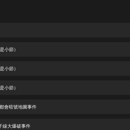
灰姑娘音樂
郭德綱於謙相聲全集
德雲社郭德綱相聲VIP
安全警長啦咘啦哆·假期篇|新篇章加
更|寶寶巴士故事
是小節）
寶寶巴士
凡人修仙傳|楊洋主演影視原著|薑廣
濤配音多播版本
是小節）
光合積木
是小節）
摸金天師【第一季】（紫襟演播）
有聲的紫襟
大都會暗號地圖事件
無敵六皇子|爆笑穿越|無敵流皇子|安
燃領銜有聲小說
安燃
干線大爆破事件