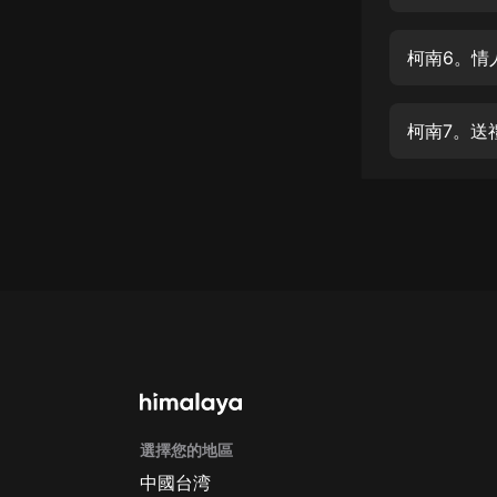
經典名著
人物傳記
柯南6。情
電影
生活
柯南7。送
英語
日語
課程
少兒教育
二次元
教育培訓
IT科技
選擇您的地區
汽車
中國台湾