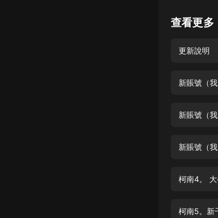
懸疑
查看更多
科幻
更新說明
好書精講
外語
新賬號（我
耽美
認知思維
新賬號（我
人文
音樂
新賬號（我
粵語
柯南4。 
頭條
娛樂
柯南5。新