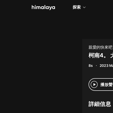
探索
全部
小說
個人成長
親愛的快來吧
相聲評書
柯南4。
兒童
8s
2023 M
歷史
情感治愈
播放聲
健康養生
商業財經
詳細信息
廣播劇