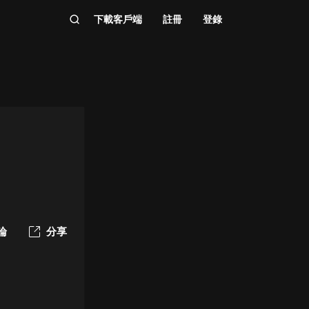
下載客戶端
註冊
登錄
論
分享