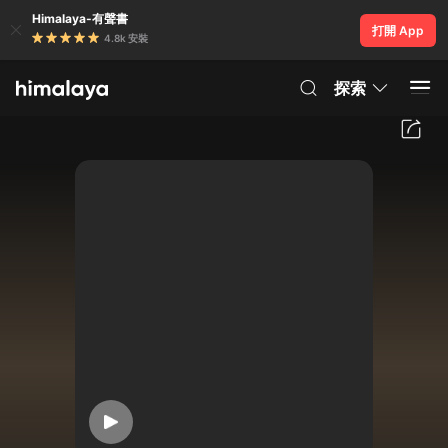
Himalaya-有聲書
打開 App
4.8k 安裝
探索