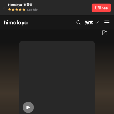
Himalaya-有聲書
打開 App
4.8k 安裝
探索