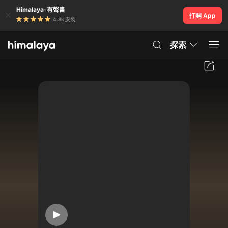
Himalaya-有聲書
打開 App
4.8k 安裝
探索