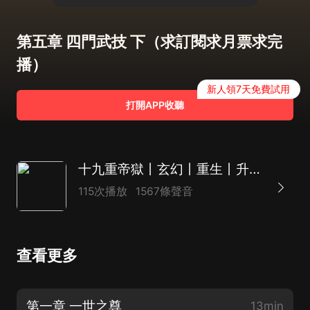
第五章 四門武技 下（求訂閱求月票求完
播）
新人領7天免費試用
打開APP收聽
十九重帝獄丨玄幻丨重生丨升級 | 爽文丨AI多播
115次播放
1567條聲音
查看更多
第一章 一世之尊
13min