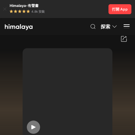
Himalaya-有聲書
打開 App
4.8k 安裝
探索