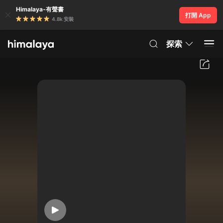
Himalaya-有聲書
打開 App
4.8k 安裝
探索