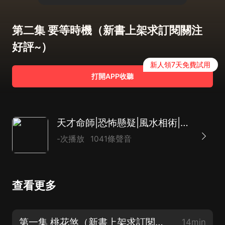
第二集 要等時機（新書上架求訂閱關注
好評~）
新人領7天免費試用
打開APP收聽
天才命師|恐怖懸疑|風水相術|AI多播
-次播放
1041條聲音
查看更多
第一集 桃花煞（新書上架求訂閱關注好評~）
14min