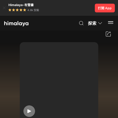
Himalaya-有聲書
打開 App
4.8k 安裝
探索