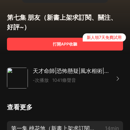
第七集 朋友（新書上架求訂閱、關注、
好評~）
新人領7天免費試用
打開APP收聽
天才命師|恐怖懸疑|風水相術|AI多播
-次播放
1041條聲音
查看更多
第一集 桃花煞（新書上架求訂閱關注好評~）
14min