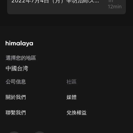
2022年7月4日（月）辛坊治郎ズームそこまで言うか！
1h
12min
選擇您的地區
中國台湾
公司信息
社區
關於我們
媒體
聯繫我們
兌換權益