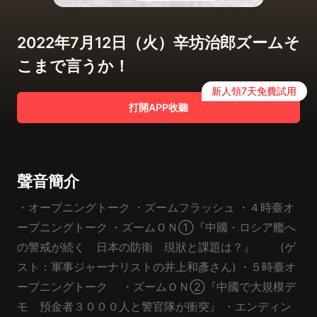
2022年7月12日（火）辛坊治郎ズームそ
こまで言うか！
新人領7天免費試用
打開APP收聽
聲音簡介
・オープニングトーク ・ズームフラッシュ ・４時臺オ
ープニングトーク ・ズームＯＮ①『中國・ロシア艦へ
の警戒が続く 日本の防衛 現狀と課題は？』 (ゲ
スト：軍事ジャーナリストの井上和彥さん) ・５時臺オ
ープニングトーク ・ズームＯＮ②『中國で大規模デ
モ 預金者３０００人と警官隊が衝突』 ・エンディン