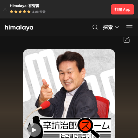
Himalaya-有聲書
打開 App
4.8k 安裝
探索