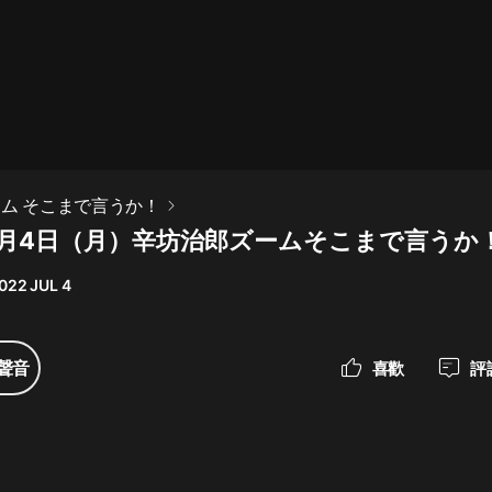
最佳女婿｜都市異能多人有聲劇｜一
種侃侃｜有聲小說
一種侃侃
米小圈上學記:一二三年級 | 暢銷出版
ーム そこまで言うか！
物
年7月4日（月）辛坊治郎ズームそこまで言うか
米小圈
022 JUL 4
破壞者聯盟篇1-4季·猴子警長科學探
案記|寶寶巴士
寶寶巴士
聲音
喜歡
評
大奉打更人丨頭陀淵領銜多人有聲
劇|暢聽全集|王鶴棣、田曦薇主演影
視劇原著|賣報小郎君
頭陀淵講故事
總有這樣的歌只想一個人聽