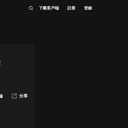
下載客戶端
註冊
登錄
！
論
分享