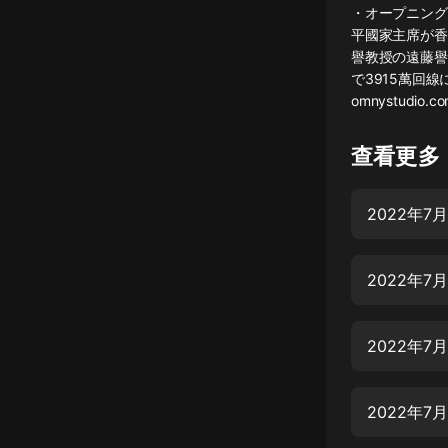
・オープニング
懸疑
平國家主席が香
譽教授の遠藤譽
科幻
で3915萬回
omnystudio.com/
好書精講
外語
查看更多
耽美
2022年
認知思維
人文
2022年
音樂
粵語
2022年
頭條
娛樂
2022年