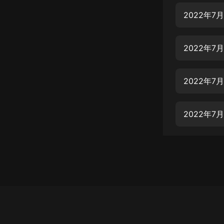
經典名著
2022年
人物傳記
電影
2022年
生活
英語
2022年
日語
2022年
課程
少兒教育
二次元
教育培訓
IT科技
汽車