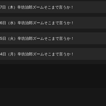
生命科學篇1-2·猴子警長科學探案記|
寶寶巴士科普
7月7日（木）辛坊治郎ズームそこまで言うか！
寶寶巴士
【新民間劇場】我的老千江湖｜ 有聲
7月6日（水）辛坊治郎ズームそこまで言うか！
的紫襟｜ 魔幻千手
有聲的紫襟
7月5日（火）辛坊治郎ズームそこまで言うか！
《夜色鋼琴曲》
夜色鋼琴曲趙海洋
7月4日（月）辛坊治郎ズームそこまで言うか！
太荒吞天訣丨熱血玄幻丨紫襟領銜有
聲劇
有聲的紫襟
嫡女貴嫁 | 一刀蘇蘇團隊制作 | 古言
宮鬥重生爽文 多人有聲劇
一刀蘇蘇
中國大案紀實 | 每日一驚案！真實案
件恐怖刑偵尚文
大舌頭尚文