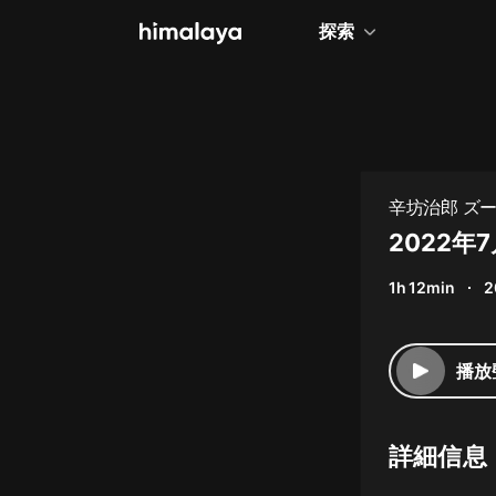
探索
全部
小說
個人成長
辛坊治郎 ズ
相聲評書
2022
兒童
1h 12min
2
歷史
情感治愈
播放
健康養生
商業財經
詳細信息
廣播劇