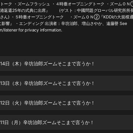
灰姑娘音樂
トーク ・ズームフラッシュ ・４時臺オープニングトーク ・ズームＯＮ
港返還25年の式典に出席』 (ゲスト：中國問題グローバル研究所所
さん) ・５時臺オープニングトーク ・ズームＯＮ②『KDDIの大規模
郭德綱於謙相聲全集
線に影響』 ・エンディング 出演者：辛坊治郎、増山さやか、遠藤譽 See
德雲社郭德綱相聲VIP
listener for privacy information.
安全警長啦咘啦哆·假期篇|新篇章加
更|寶寶巴士故事
寶寶巴士
7月14日（木）辛坊治郎ズームそこまで言うか！
凡人修仙傳|楊洋主演影視原著|薑廣
濤配音多播版本
光合積木
7月13日（水）辛坊治郎ズームそこまで言うか！
摸金天師【第一季】（紫襟演播）
有聲的紫襟
7月12日（火）辛坊治郎ズームそこまで言うか！
無敵六皇子|爆笑穿越|無敵流皇子|安
燃領銜有聲小說
7月11日（月）辛坊治郎ズームそこまで言うか！
安燃