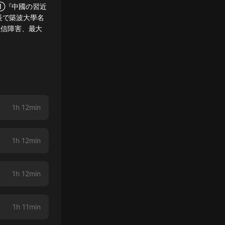
①『中國の習近
長で築波大學名
通信障害、最大
1h 12min
1h 12min
1h 12min
1h 11min