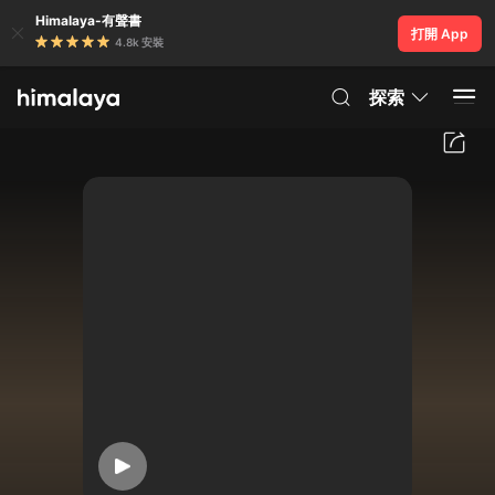
Himalaya-有聲書
打開 App
4.8k 安裝
探索