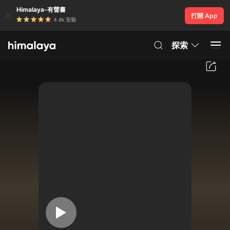
Himalaya-有聲書
打開 App
4.8k 安裝
探索