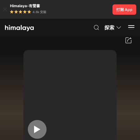
Himalaya-有聲書
打開 App
4.8k 安裝
探索