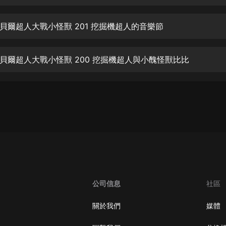
生命科學篇1-2·猴子警長科學探案記|
寶寶巴士科普
寶寶巴士
貝爾超人大戰小怪獸 201 挖掘機超人的音樂節
【新民間劇場】我的老千江湖｜ 有聲
的紫襟｜ 魔幻千手
貝爾超人大戰小怪獸 200 挖掘機超人與小醜怪獸比比
有聲的紫襟
《夜色鋼琴曲》
夜色鋼琴曲趙海洋
太荒吞天訣丨熱血玄幻丨紫襟領銜有
聲劇
有聲的紫襟
嫡女貴嫁 | 一刀蘇蘇團隊制作 | 古言
宮鬥重生爽文 多人有聲劇
公司信息
社區
一刀蘇蘇
中國大案紀實 | 每日一驚案！真實案
關於我們
媒體
件恐怖刑偵尚文
大舌頭尚文