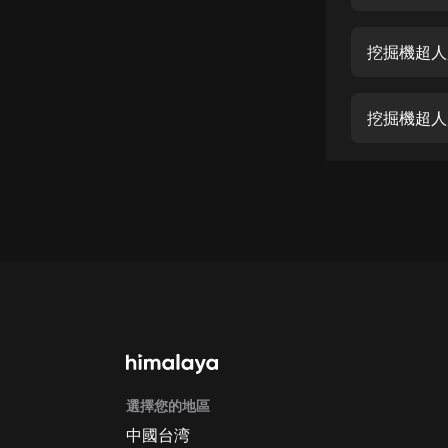
經典名著
人物傳記
挖掘機超人
電影
生活
挖掘機超人
英語
日語
課程
少兒教育
二次元
教育培訓
IT科技
選擇您的地區
汽車
中國台湾