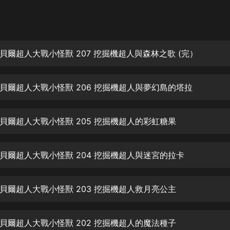
灰姑娘音樂
郭德綱於謙相聲全集
德雲社郭德綱相聲VIP
貝爾超人大戰小怪獸 207 挖掘機超人與森林之歌 (完）
安全警長啦咘啦哆·假期篇|新篇章加
更|寶寶巴士故事
貝爾超人大戰小怪獸 206 挖掘機超人與夢幻島的塔拉
寶寶巴士
凡人修仙傳|楊洋主演影視原著|薑廣
濤配音多播版本
貝爾超人大戰小怪獸 205 挖掘機超人的彩虹糖果
光合積木
貝爾超人大戰小怪獸 204 挖掘機超人與迷宮的拉卡
摸金天師【第一季】（紫襟演播）
有聲的紫襟
貝爾超人大戰小怪獸 203 挖掘機超人救月亮公主
無敵六皇子|爆笑穿越|無敵流皇子|安
燃領銜有聲小說
安燃
貝爾超人大戰小怪獸 202 挖掘機超人的魔法種子