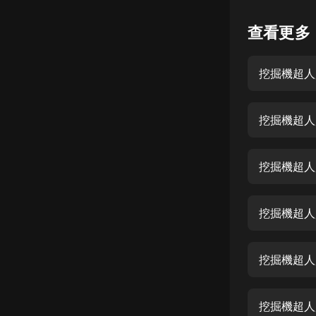
懸疑
查看更多
科幻
挖掘機超人
好書精講
外語
挖掘機超人
耽美
認知思維
挖掘機超人
人文
音樂
挖掘機超人
粵語
挖掘機超人
頭條
娛樂
挖掘機超人