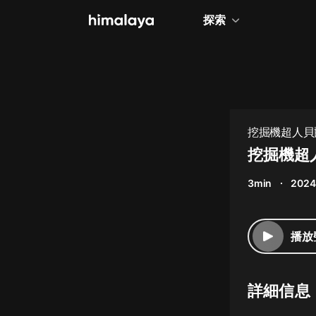
探索
全部
小說
個人成長
挖掘機超人貝
相聲評書
挖掘機超
兒童
3min
2024
歷史
情感治愈
播放
健康養生
商業財經
詳細信息
廣播劇