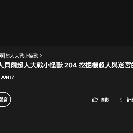
最佳女婿｜都市異能多人有聲劇｜一
種侃侃｜有聲小說
一種侃侃
米小圈上學記:一二三年級 | 暢銷出版
爾|超人大戰小怪獸
物
人貝爾超人大戰小怪獸 204 挖掘機超人與迷宮
米小圈
 JUN 17
破壞者聯盟篇1-4季·猴子警長科學探
案記|寶寶巴士
寶寶巴士
聲音
喜歡
評
大奉打更人丨頭陀淵領銜多人有聲
劇|暢聽全集|王鶴棣、田曦薇主演影
視劇原著|賣報小郎君
頭陀淵講故事
總有這樣的歌只想一個人聽