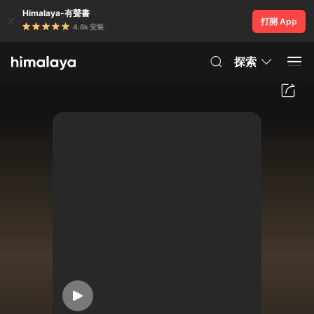
Himalaya-有聲書
打開 App
4.8k 安裝
探索