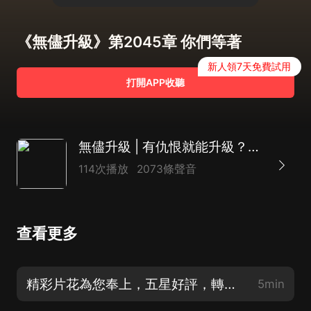
《無儘升級》第2045章 你們等著
新人領7天免費試用
打開APP收聽
無儘升級 | 有仇恨就能升級？簡直不要太爽
114次播放
2073條聲音
查看更多
精彩片花為您奉上，五星好評，轉發，點讚，訂閱，加評論，會有神秘大禮哦！
5min