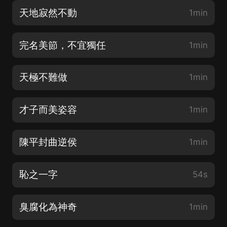
天地寂然不動
1min
完名美節，不宜獨任
1min
天極不難做
1min
才子而美姿容
1min
陳平封曲逆侯
1min
恥之一字
54s
臭腐化為神奇
1min