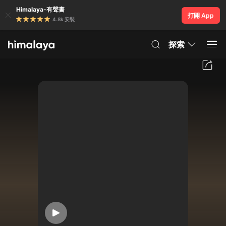
Himalaya-有聲書
打開 App
4.8k 安裝
探索